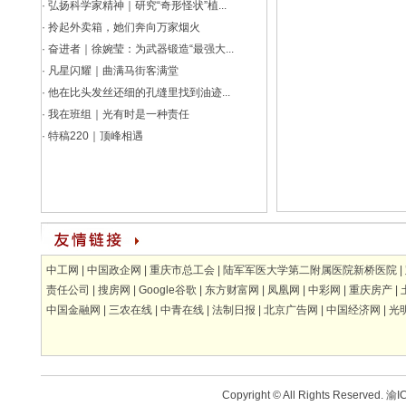
·
弘扬科学家精神｜研究“奇形怪状”植...
·
拎起外卖箱，她们奔向万家烟火
·
奋进者｜徐婉莹：为武器锻造“最强大...
·
凡星闪耀｜曲满马街客满堂
·
他在比头发丝还细的孔缝里找到油迹...
·
我在班组｜光有时是一种责任
·
特稿220｜顶峰相遇
中工网
|
中国政企网
|
重庆市总工会
|
陆军军医大学第二附属医院新桥医院
|
责任公司
|
搜房网
|
Google谷歌
|
东方财富网
|
凤凰网
|
中彩网
|
重庆房产
|
中国金融网
|
三农在线
|
中青在线
|
法制日报
|
北京广告网
|
中国经济网
|
光
Copyright © All Rights Reserved.
渝IC