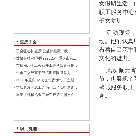
女假期生活，
职工服务中心
子女参加。
活动现场
动。他们认真
重庆工会
看着自己亲手
·
工会暖心护健康 公益体检惠一线 ——...
文化的魅力。
·
致敬劳模·渝你同行2026年重庆市劳...
·
市机械冶金工会召开工匠学院建设推...
此次闹元
·
全市工会经审干部培训班圆满举办
节，也展现了
·
2026年重庆市“玫瑰书香”女职工主题...
竭诚服务职工
·
重庆长寿区总工会为职工子女打造别...
·
重庆市机械冶金工会召开第二届六次...
务。
职工群雕