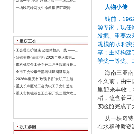
·
从第一个“小马”拜师之后 ——观音桥...
人物小传
·
一场晚高峰两次生命救援 两江骁骑...
钱前，19
源专家，现任
发掘、重要农
重庆工会
规模的水稻突
·
工会暖心护健康 公益体检惠一线 ——...
享；主持构建
·
致敬劳模·渝你同行2026年重庆市劳...
学奖一等奖、
·
市机械冶金工会召开工匠学院建设推...
·
全市工会经审干部培训班圆满举办
海南三亚南
·
2026年重庆市“玫瑰书香”女职工主题...
不久前，由中
·
重庆长寿区总工会为职工子女打造别...
里迎来丰收，
·
重庆市机械冶金工会召开第二届六次...
稻，蕴含着巨
实验舱完成了
从一株奇特
在水稻种质资
职工群雕