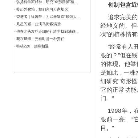
·
弘扬科学家精神｜研究“奇形怪状”植...
创制包含近
·
拎起外卖箱，她们奔向万家烟火
追求完美的
·
奋进者｜徐婉莹：为武器锻造“最强大...
·
凡星闪耀｜曲满马街客满堂
经地义的。但
·
他在比头发丝还细的孔缝里找到油迹...
状”的植株情
·
我在班组｜光有时是一种责任
“经常有人
·
特稿220｜顶峰相遇
眼的？”但在
的体现。他举
是如此，一株
细研究‘奇形
它的正常功能
门。”
1998年
眼前一亮。“
目。”