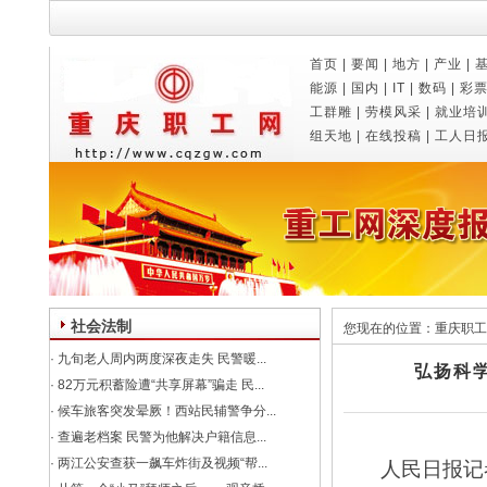
首页
|
要闻
|
地方
|
产业
|
能源
|
国内
|
IT
|
数码
|
彩
工群雕
|
劳模风采
|
就业培
组天地
|
在线投稿
|
工人日
社会法制
您现在的位置：
重庆职工
·
九旬老人周内两度深夜走失 民警暖...
弘扬科学
·
82万元积蓄险遭“共享屏幕”骗走 民...
·
候车旅客突发晕厥！西站民辅警争分...
·
查遍老档案 民警为他解决户籍信息...
·
两江公安查获一飙车炸街及视频“帮...
人民日报记