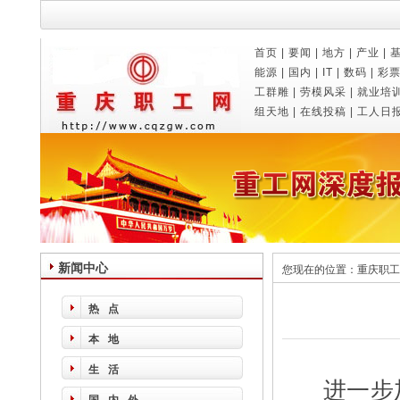
首页
|
要闻
|
地方
|
产业
|
能源
|
国内
|
IT
|
数码
|
彩
工群雕
|
劳模风采
|
就业培
组天地
|
在线投稿
|
工人日
新闻中心
您现在的位置：
重庆职工
热点
本地
生活
进一步