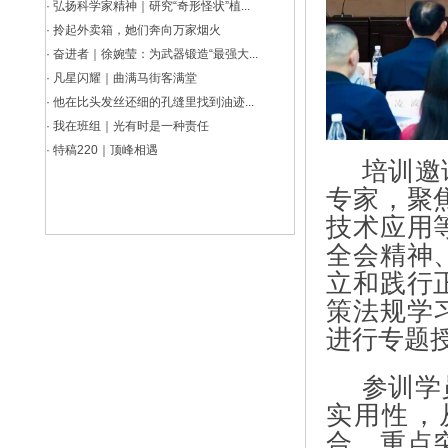
·
弘扬科学家精神｜研究“奇形怪状”植...
·
拎起外卖箱，她们奔向万家烟火
·
奋进者｜徐婉莹：为武器锻造“最强大...
·
凡星闪耀｜曲满马街客满堂
·
他在比头发丝还细的孔缝里找到油迹...
·
我在班组｜光有时是一种责任
·
特稿220｜顶峰相遇
培训邀
专家，聚
技术应用
全会精神
立和践行
策法规学
进行专题
参训学
实用性，
合、重点