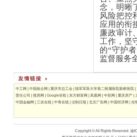
念，明晰
风险把控
应用的衔
廉政审计
工作，坚
的“守护
监督服务
中工网
|
中国政企网
|
重庆市总工会
|
陆军军医大学第二附属医院新桥医院
|
责任公司
|
搜房网
|
Google谷歌
|
东方财富网
|
凤凰网
|
中彩网
|
重庆房产
|
中国金融网
|
三农在线
|
中青在线
|
法制日报
|
北京广告网
|
中国经济网
|
光
Copyright © All Rights Reserved.
渝IC