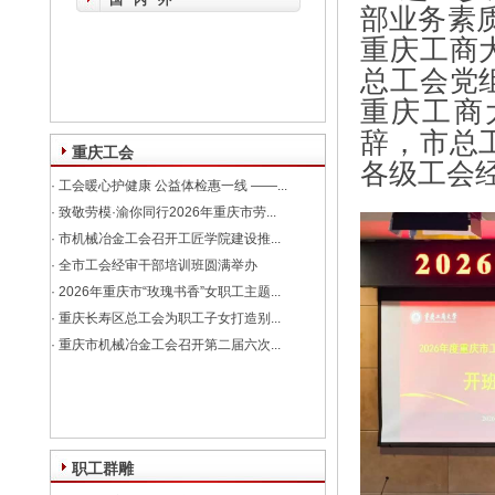
国内外
部业务素质
重庆工商
总工会党
重庆工商
辞，市总
重庆工会
各级工会经
·
工会暖心护健康 公益体检惠一线 ——...
·
致敬劳模·渝你同行2026年重庆市劳...
·
市机械冶金工会召开工匠学院建设推...
·
全市工会经审干部培训班圆满举办
·
2026年重庆市“玫瑰书香”女职工主题...
·
重庆长寿区总工会为职工子女打造别...
·
重庆市机械冶金工会召开第二届六次...
职工群雕