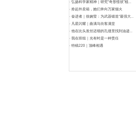
·
弘扬科学家精神｜研究“奇形怪状”植...
·
拎起外卖箱，她们奔向万家烟火
·
奋进者｜徐婉莹：为武器锻造“最强大...
·
凡星闪耀｜曲满马街客满堂
·
他在比头发丝还细的孔缝里找到油迹...
·
我在班组｜光有时是一种责任
·
特稿220｜顶峰相遇