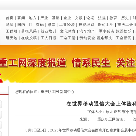
首页
|
要闻
|
地方
|
产业
|
基层
|
企业
|
文娱
|
论坛
|
法规
|
教育
|
历史
|
能源
|
国内
|
IT
|
数码
|
彩票
|
工业经济
|
投资理财
|
医药卫生
|
重庆工会
工群雕
|
劳模风采
|
就业培训
|
文化体育
|
汽车地产
|
军事传奇
旅游娱乐
|
组天地
|
在线投稿
|
工人日报
|
工会工运
|
劳动安全
困难帮扶
|
工会新闻
|
您现在的位置：
重庆职工网
新闻中心
在世界移动通信大会上体验
字体大小：
放大
正常
缩小
背
来源：
重庆职工网
编辑：
3月3日至6日，2025年世界移动通信大会在西班牙巴塞罗那会展中心