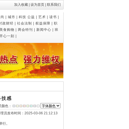
加入收藏
|
设为首页
|
联系我们
时尚
|
城市
|
科技
公益
|
艺术
|
读书
|
时政财经
|
社会法制
|
权益保障
|
职
美食购物
|
两会特刊
|
新闻中心
|
班
开心一刻
|
科技感
景颜色：
管理员
发布时间：2025-03-06 21:12:13
举行。