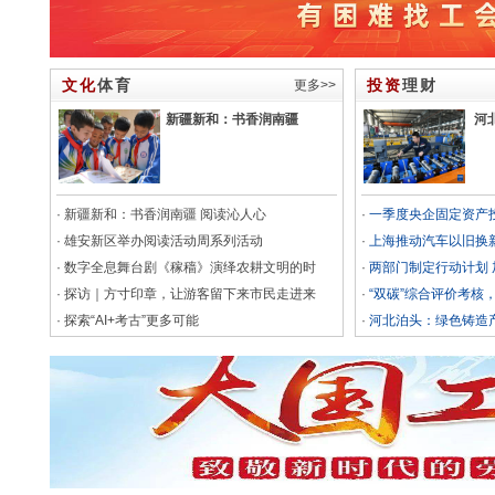
文化
体育
投资
理财
更多>>
新疆新和：书香润南疆
河
·
新疆新和：书香润南疆 阅读沁人心
·
一季度央企固定资产投
·
雄安新区举办阅读活动周系列活动
·
上海推动汽车以旧换新
·
数字全息舞台剧《稼穑》演绎农耕文明的时
·
两部门制定行动计划
·
探访｜方寸印章，让游客留下来市民走进来
·
“双碳”综合评价考核，
·
探索“AI+考古”更多可能
·
河北泊头：绿色铸造