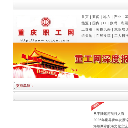
首页
|
要闻
|
地方
|
产业
|
能源
|
国内
|
IT
|
数码
|
彩
工群雕
|
劳模风采
|
就业培
组天地
|
在线投稿
|
工人日
·
从平陆运河航行入海
·
2026年世界青年发展
·
海峡两岸航海文化交流