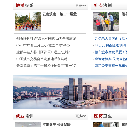
旅游
娱乐
社会
法制
更多>>
云南滇南：第二十届孟
候
·
州石阡县打造“温泉+”模式 助力全域旅游
·
九旬老人周内两度深
·
026年“广西三月三·八桂嘉年华”举办
·
82万元积蓄险遭“共享
·
这群年轻人将《阿诗玛》送上“云端”
·
候车旅客突发晕厥！
·
中国演出交易会首次落地呼和浩特
·
查遍老档案 民警为他
·
云南滇南：第二十届孟连神鱼节“五一”启
·
两江公安查获一飙车炸
就业
培训
医药
卫生
更多>>
汇聚微光 传递温暖
超