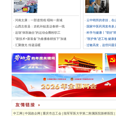
·
河南太康：一部道情戏 唱响一座城
·
云中哨所的牵挂，在山
·
山西左权县：农机补贴直达春耕一线
·
国家中医药局发布多
·
这场“体医融合”的运动会圈粉职工
·
科学与健康丨“管好”
·
“新技术+新装备”为春播春耕按下“加速
·
“医护角”进工地 健康
·
汇聚微光 传递温暖
·
过敏高发，这些问题
中工网
|
中国政企网
|
重庆市总工会
|
陆军军医大学第二附属医院新桥医院
|