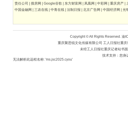
责任公司
|
搜房网
|
Google谷歌
|
东方财富网
|
凤凰网
|
中彩网
|
重庆房产
|
中国金融网
|
三农在线
|
中青在线
|
法制日报
|
北京广告网
|
中国经济网
|
光
Copyright © All Rights Reserved.
渝IC
重庆聚思锐文化传媒有限公司 工人日报社重庆记者站 版
未经工人日报社重庆记者站书面
技术支持：您身
无法解析此远程名称: 'ms.jsc2025.cyou'