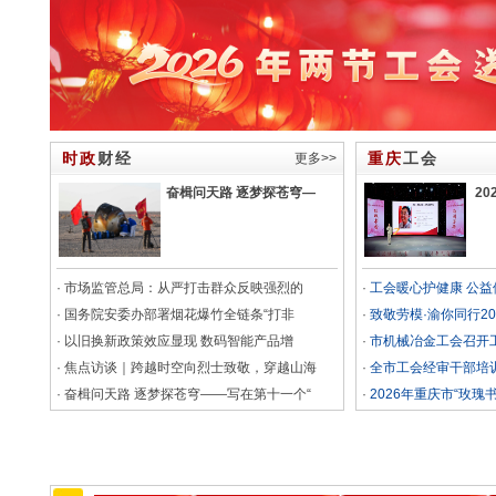
时政
财经
重庆
工会
更多>>
奋楫问天路 逐梦探苍穹—
2
·
市场监管总局：从严打击群众反映强烈的
·
工会暖心护健康 公益
·
国务院安委办部署烟花爆竹全链条“打非
·
致敬劳模·渝你同行2
·
以旧换新政策效应显现 数码智能产品增
·
市机械冶金工会召开
·
焦点访谈｜跨越时空向烈士致敬，穿越山海
·
全市工会经审干部培
·
奋楫问天路 逐梦探苍穹——写在第十一个“
·
2026年重庆市“玫瑰