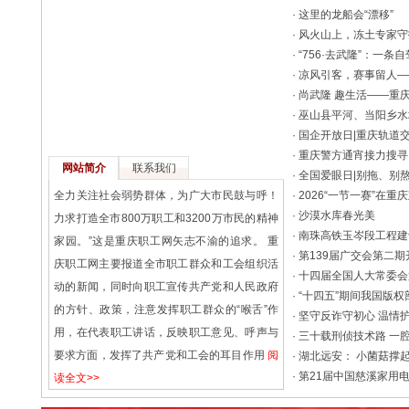
·
这里的龙船会“漂移”
·
风火山上，冻土专家守护
·
“756·去武隆”：一条自
·
凉风引客，赛事留人——
·
尚武隆 趣生活——重
·
巫山县平河、当阳乡水域
·
国企开放日|重庆轨道交通
·
重庆警方通宵接力搜寻 
网站简介
联系我们
·
全国爱眼日|别拖、别
全力关注社会弱势群体，为广大市民鼓与呼！
·
2026“一节一赛”在重
·
沙漠水库春光美
力求打造全市800万职工和3200万市民的精神
·
南珠高铁玉岑段工程建
家园。”这是重庆职工网矢志不渝的追求。 重
·
第139届广交会第二期
庆职工网主要报道全市职工群众和工会组织活
·
十四届全国人大常委会第
动的新闻，同时向职工宣传共产党和人民政府
·
“十四五”期间我国版权
的方针、政策，注意发挥职工群众的“喉舌”作
·
坚守反诈守初心 温情
用，在代表职工讲话，反映职工意见、呼声与
·
三十载刑侦技术路 一
要求方面，发挥了共产党和工会的耳目作用
阅
·
湖北远安： 小菌菇撑起
·
第21届中国慈溪家用
读全文>>