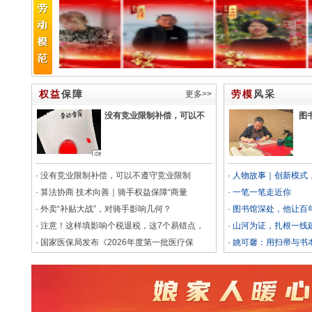
权益
保障
劳模
风采
更多>>
没有竞业限制补偿，可以不
图
·
没有竞业限制补偿，可以不遵守竞业限制
·
人物故事｜创新模式
·
算法协商 技术向善｜骑手权益保障“商量
·
一笔一笔走近你
·
外卖“补贴大战”，对骑手影响几何？
·
图书馆深处，他让百年
·
注意！这样填影响个税退税，这7个易错点，
·
山河为证，扎根一线
·
国家医保局发布《2026年度第一批医疗保
·
姚可馨：用扫帚与书本