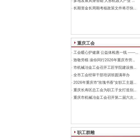
·
多地发展具身智能 人形机器人产业“...
·
长期资金长周期考核政策文件将尽快...
重庆工会
·
工会暖心护健康 公益体检惠一线 ——...
·
致敬劳模·渝你同行2026年重庆市劳...
·
市机械冶金工会召开工匠学院建设推...
·
全市工会经审干部培训班圆满举办
·
2026年重庆市“玫瑰书香”女职工主题...
·
重庆长寿区总工会为职工子女打造别...
·
重庆市机械冶金工会召开第二届六次...
职工群雕