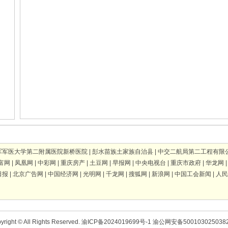
军军医大学第二附属医院新桥医院
|
彭水苗族土家族自治县
|
中交二航局第二工程有限
富网
|
凤凰网
|
中彩网
|
重庆房产
|
土豆网
|
早报网
|
中央电视台
|
重庆市政府
|
华龙网
日报
|
北京广告网
|
中国经济网
|
光明网
|
千龙网
|
搜狐网
|
新浪网
|
中国工会新闻
|
人民
yright © All Rights Reserved.
渝ICP备2024019699号-1
渝公网安备500103025038