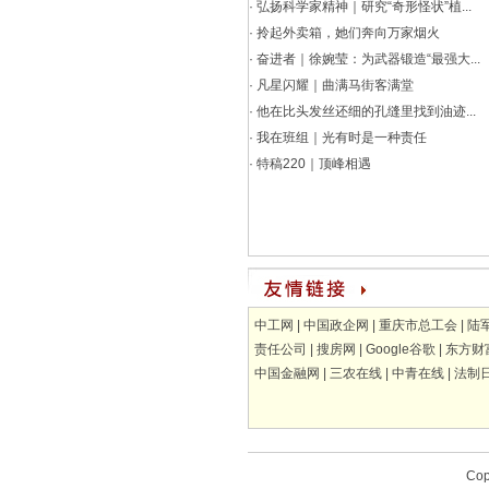
·
弘扬科学家精神｜研究“奇形怪状”植...
·
拎起外卖箱，她们奔向万家烟火
·
奋进者｜徐婉莹：为武器锻造“最强大...
·
凡星闪耀｜曲满马街客满堂
·
他在比头发丝还细的孔缝里找到油迹...
·
我在班组｜光有时是一种责任
·
特稿220｜顶峰相遇
中工网
|
中国政企网
|
重庆市总工会
|
陆
责任公司
|
搜房网
|
Google谷歌
|
东方财
中国金融网
|
三农在线
|
中青在线
|
法制
Cop