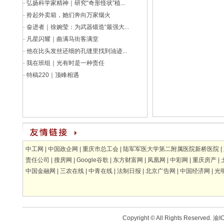
·
弘扬科学家精神｜研究“奇形怪状”植...
·
拎起外卖箱，她们奔向万家烟火
·
奋进者｜徐婉莹：为武器锻造“最强大...
·
凡星闪耀｜曲满马街客满堂
·
他在比头发丝还细的孔缝里找到油迹...
·
我在班组｜光有时是一种责任
·
特稿220｜顶峰相遇
中工网
|
中国政企网
|
重庆市总工会
|
陆军军医大学第二附属医院新桥医院
|
责任公司
|
搜房网
|
Google谷歌
|
东方财富网
|
凤凰网
|
中彩网
|
重庆房产
|
中国金融网
|
三农在线
|
中青在线
|
法制日报
|
北京广告网
|
中国经济网
|
光
Copyright © All Rights Reserved.
渝IC