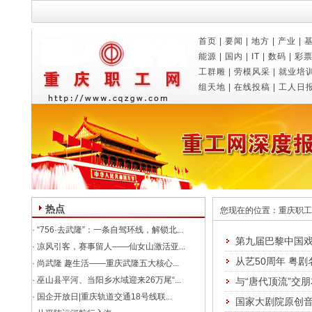
首页
|
要闻
|
地方
|
产业
|
能源
|
国内
|
IT
|
数码
|
彩
工群雕
|
劳模风采
|
就业培
组天地
|
在线投稿
|
工人日
热点
您现在的位置：
重庆职工
·
“756·去武隆”：一条自驾环线，解锁北...
第九届巴黎中国
·
凉风引客，赛事留人——仙女山激活亚...
从艺50周年 粤剧
·
尚武隆 趣生活——重庆武隆五大核心...
·
巫山县平河、当阳乡水域迎来26万尾“...
与“唐代顶流”交
·
国企开放日|重庆轨道交通18号线联...
国家大剧院原创