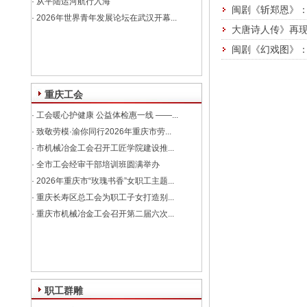
·
从平陆运河航行入海
闽剧《斩郑恩》
·
2026年世界青年发展论坛在武汉开幕...
大唐诗人传》再现
闽剧《幻戏图》
重庆工会
·
工会暖心护健康 公益体检惠一线 ——...
·
致敬劳模·渝你同行2026年重庆市劳...
·
市机械冶金工会召开工匠学院建设推...
·
全市工会经审干部培训班圆满举办
·
2026年重庆市“玫瑰书香”女职工主题...
·
重庆长寿区总工会为职工子女打造别...
·
重庆市机械冶金工会召开第二届六次...
职工群雕